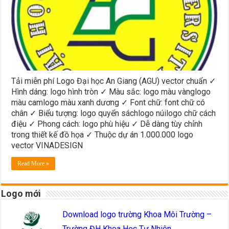
Tải miễn phí Logo Đại học An Giang (AGU) vector chuẩn ✓
Hình dáng: logo hình tròn ✓ Màu sắc: logo màu vànglogo
màu camlogo màu xanh dương ✓ Font chữ: font chữ có
chân ✓ Biểu tượng: logo quyển sáchlogo núilogo chữ cách
điệu ✓ Phong cách: logo phù hiệu ✓ Dễ dàng tùy chỉnh
trong thiết kế đồ họa ✓ Thuộc dự án 1.000.000 logo
vector VINADESIGN
Read More »
Logo mới
Download logo trường Khoa Môi Trường –
Trường ĐH Khoa Học Tự Nhiên